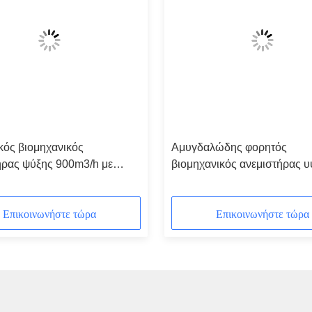
κός βιομηχανικός
Αμυγδαλώδης φορητός
ήρας ψύξης 900m3/h με
βιομηχανικός ανεμιστήρας 
χαμηλή κατανάλωση
ταχύτητας εμπορικός βιομηχ
ς
ανεμιστήρας
Επικοινωνήστε τώρα
Επικοινωνήστε τώρα