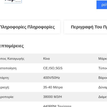
Βρεί
Πληροφορίες Πληροφορίες
Περιγραφή Του Π
επτομέρειες
όπος Καταγωγής
Κίνα
Μάρκ
ιστοποίηση
CE,ISO,SGS
Τύπο
ετάρτη:
400V/50Hz
Βάρο
εριοχή:
35-40 Μέτρα
Δύνα
εροπορία:
38000 M3/h
Διάμε
440RPM Ταχύτητα 