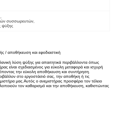
ς
, 
ρικών συσσωρευτών
, 
ς ψύξης
ής / αποθήκευση και εφοδιαστική
δανική λύση ψύξης για απαιτητικά περιβάλλοντα όπως
ας είναι σχεδιασμένος για εύκολη μεταφορά και ισχυρή
τρέποντας την εύκολη αποθήκευση και συντήρηση.
ριβάλλον στο εργοστάσιό σας, την αποθήκη ή τις
μιστήρα μας.Αυτός ο ανεμιστήρας προσφέρει τον τέλειο
λοποιούν τον καθαρισμό και την αποθήκευση, καθιστώντας