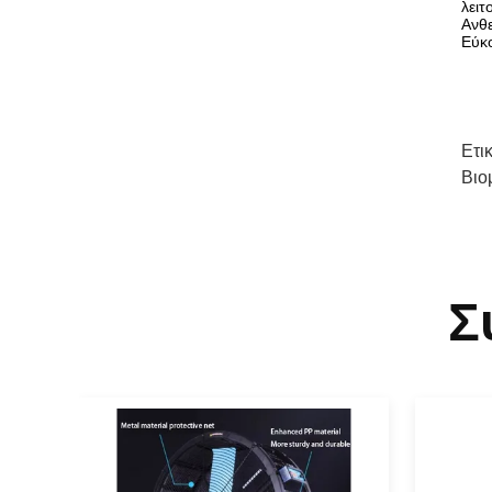
λειτ
Ανθε
Εύκο
Ετι
Βιο
Σ