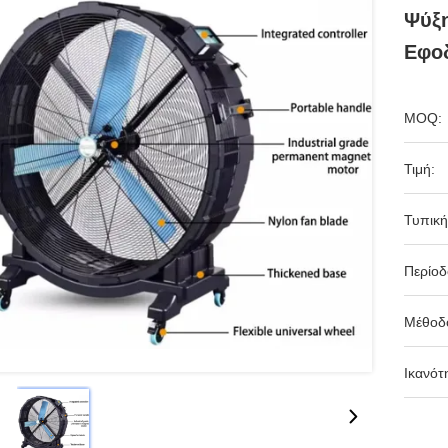
Ψύξη
Εφοδ
MOQ:
Τιμή:
Τυπική
Περίο
Μέθοδ
Ικανότ