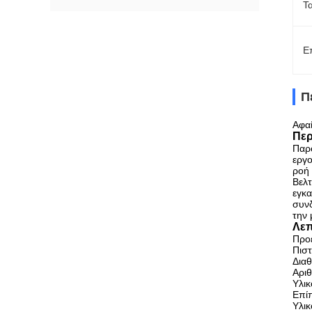
Τ
Ε
Π
Αφαί
Περ
Παρο
εργο
ροή 
Βελτ
εγκα
συνδ
την 
Λεπ
Προ
Πισ
Διαθ
Αριθ
Υλικ
Επίπ
Υλικ