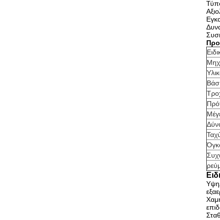
Τύπ
Αξιο
Εγκ
Δυν
Συσ
Προ
Ειδι
Μηχ
Υλικ
Βάσ
Τρο
Πρό
Μέγ
Δύν
Ταχύ
Όγκ
Συχ
ρεύ
Ειδ
Υψηλ
εξαε
Χαμη
επιδ
Σταθ