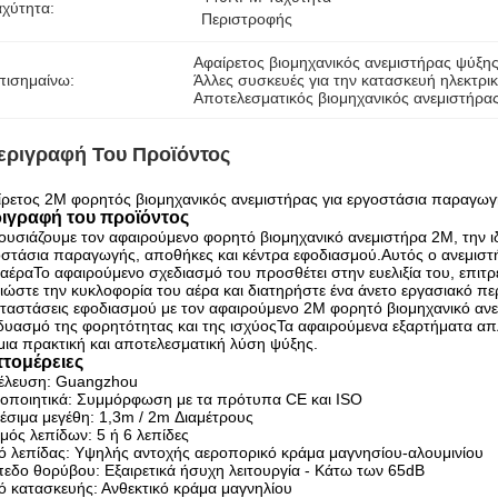
αχύτητα:
Περιστροφής
Αφαίρετος βιομηχανικός ανεμιστήρας ψύξη
πισημαίνω:
Άλλες συσκευές για την κατασκευή ηλεκτ
Αποτελεσματικός βιομηχανικός ανεμιστήρα
εριγραφή Του Προϊόντος
ρετος 2M φορητός βιομηχανικός ανεμιστήρας για εργοστάσια παραγωγ
ιγραφή του προϊόντος
υσιάζουμε τον αφαιρούμενο φορητό βιομηχανικό ανεμιστήρα 2M, την ι
στάσια παραγωγής, αποθήκες και κέντρα εφοδιασμού.Αυτός ο ανεμιστήρ
αέραΤο αφαιρούμενο σχεδιασμό του προσθέτει στην ευελιξία του, επι
ιώστε την κυκλοφορία του αέρα και διατηρήστε ένα άνετο εργασιακό πε
ταστάσεις εφοδιασμού με τον αφαιρούμενο 2M φορητό βιομηχανικό ανε
υασμό της φορητότητας και της ισχύοςΤα αφαιρούμενα εξαρτήματα απ
μια πρακτική και αποτελεσματική λύση ψύξης.
τομέρειες
έλευση: Guangzhou
τοποιητικά: Συμμόρφωση με τα πρότυπα CE και ISO
έσιμα μεγέθη: 1,3m / 2m Διαμέτρους
μός λεπίδων: 5 ή 6 λεπίδες
ό λεπίδας: Υψηλής αντοχής αεροπορικό κράμα μαγνησίου-αλουμινίου
εδο θορύβου: Εξαιρετικά ήσυχη λειτουργία - Κάτω των 65dB
ό κατασκευής: Ανθεκτικό κράμα μαγνηλίου