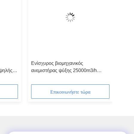
Ενίσχυρος βιομηχανικός
υψηλής
ανεμιστήρας ψύξης 25000m3/h
ανικός
χαμηλός θόρυβος με κινητήρα
PMSM
Επικοινωνήστε τώρα