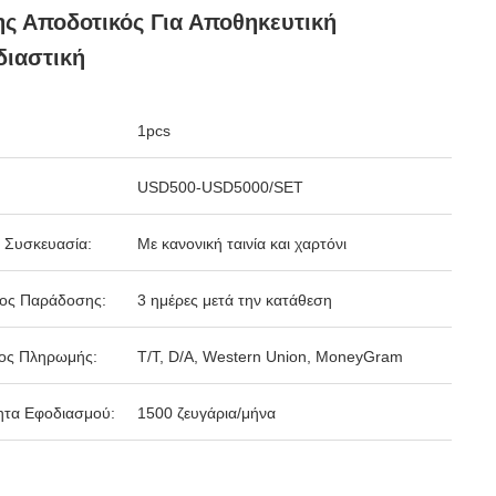
ς Αποδοτικός Για Αποθηκευτική
ιαστική
1pcs
USD500-USD5000/SET
 Συσκευασία:
Με κανονική ταινία και χαρτόνι
δος Παράδοσης:
3 ημέρες μετά την κατάθεση
ος Πληρωμής:
Τ/Τ, D/A, Western Union, MoneyGram
ητα Εφοδιασμού:
1500 ζευγάρια/μήνα