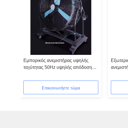
Εμπορικός ανεμιστήρας υψηλής
Εξωτερι
ασία
ταχύτητας 50Hz υψηλής απόδοσης
ανεμιστ
ροής αέρα
αντοχή 
ενέργεια
Επικοινωνήστε τώρα