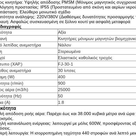
ος κινητήρα: Υψηλής απόδοσης PMSM (Μόνιμος μαγνητικός συγχρονισ
λόγηση προστασίας: IP55 (Προστατευμένο από σκόνη και αερίων νερο
ατάσταση: Ελεύθερο μονωτικό σχέδιο
ατότητα ανάληψης: 220V/380V (Διαθέσιμες δυνατότητες προσαρμογής 
κευή: Ασφαλώς συσκευασμένη σε ξύλινο κουτί για ασφαλή μεταφορά
διαγραφές
κότητα
Αξία
ανή
Κινητήρες μόνιμων μαγνητών βιομηχανι
ό λεπίδας ανεμιστήρα
Νάιλον
η
Στερεωμένα
χοί
Ελαστικός καθολικός τροχός
τυπο (ΧΑΡ.)
FJ-30-1
εθος ανεμιστήρα
30 ίντσες
αμη (W)
400
τητα (r/min)
900
ος αέρα (m3/h)
25000
νότητα (Hz)
50
μα (Α)
1.8
ικότητα
ή απόδοση ροής αέρα: Παρέχει έως και 38.000 κυβικά μέτρα ανά ώρα γ
ρισμός.
λή κατανάλωση ενέργειας: λειτουργεί με μόλις 600W, προσφέροντας εξο
όσεις.
ερή λειτουργία: Η ισορροπημένη ταχύτητα 440 στροφών ανά λεπτό μειών