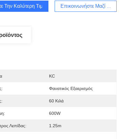
τε Την Καλύτερη Τιμή
Επικοινωνήστε Μαζί Μας
ροϊόντος
α
KC
ς:
Φανατικός Εξαερισμός
ς:
60 Κιλά
μη:
600W
τρος Λεπίδας:
1.25m