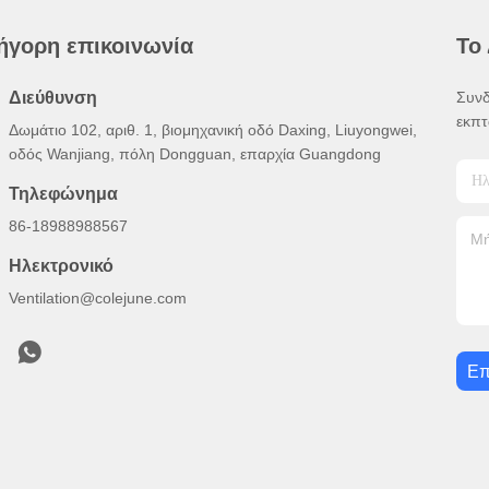
ήγορη επικοινωνία
Το
Διεύθυνση
Συνδ
εκπτ
Δωμάτιο 102, αριθ. 1, βιομηχανική οδό Daxing, Liuyongwei,
οδός Wanjiang, πόλη Dongguan, επαρχία Guangdong
Τηλεφώνημα
86-18988988567
Ηλεκτρονικό
Ventilation@colejune.com
Επ