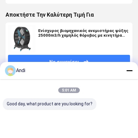
Αποκτήστε Την Καλύτερη Τιμή Για
Ενίσχυρος βιομηχανικός ανεμιστήρας ψύξης
25000m3/h χαμηλός θόρυβος με κινητήρα
PMSM
Να συνεχίσει
Andi
Συνιστώμενα Προϊόντα
5:01 AM
Good day, what product are you looking for?
1.35m/1.5m/2m
1.35m
Χειροκίνητος
Ενεργειακ
Βιομηχανικός
Φορητός
ανεμιστήρας
εξοικονόμ
ανεμιστήρας
Μεταλλικός
ψύξης
Κινητός