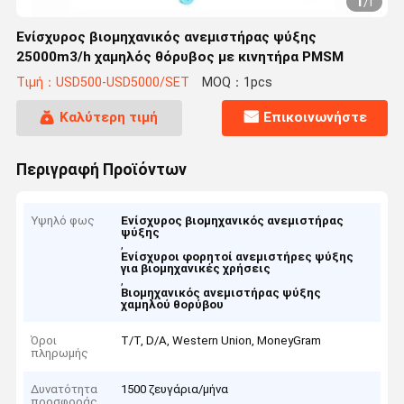
1
/
1
Ενίσχυρος βιομηχανικός ανεμιστήρας ψύξης
25000m3/h χαμηλός θόρυβος με κινητήρα PMSM
Τιμή：USD500-USD5000/SET
MOQ：1pcs
Καλύτερη τιμή
Επικοινωνήστε
Περιγραφή Προϊόντων
Υψηλό φως
Ενίσχυρος βιομηχανικός ανεμιστήρας
ψύξης
,
Ενίσχυροι φορητοί ανεμιστήρες ψύξης
για βιομηχανικές χρήσεις
,
Βιομηχανικός ανεμιστήρας ψύξης
χαμηλού θορύβου
Όροι
Τ/Τ, D/A, Western Union, MoneyGram
πληρωμής
Δυνατότητα
1500 ζευγάρια/μήνα
προσφοράς