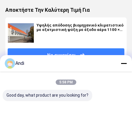
Αποκτήστε Την Καλύτερη Τιμή Για
Υψηλής απόδοσης βιομηχανικό κλιματιστικό
με εξατμιστική ψύξη με έξοδο αέρα 1100 ×
1100 mm
Να συνεχίσει
Andi
Συνιστώμενα Προϊόντα
5:58 PM
Good day, what product are you looking for?
Βιομηχανικοί
Great-farm
220v/380v
Αξιακή
ψυκτικοί
air Coolers
Βιομηχανικός
βιομηχανι
ατμοσφαιρικοί,
Ανεμιστήρας
εξατμιστικός
εξατμιστι
κλιματιστές
ψύξης νερού
ψυκτικός
ψύξη