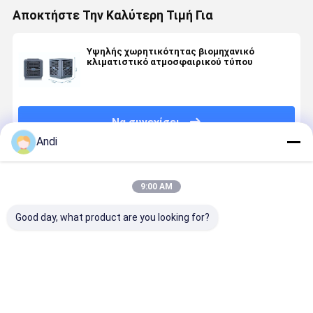
Αποκτήστε Την Καλύτερη Τιμή Για
Υψηλής χωρητικότητας βιομηχανικό
κλιματιστικό ατμοσφαιρικού τύπου
Να συνεχίσει
Andi
Συνιστώμενα Προϊόντα
9:00 AM
Good day, what product are you looking for?
Βιομηχανικοί
Great-farm
220v/380v
Αξιακή
ψυκτικοί
air Coolers
Βιομηχανικός
βιομηχανι
ατμοσφαιρικοί,
Ανεμιστήρας
εξατμιστικός
εξατμιστι
κλιματιστές
ψύξης νερού
ψυκτικός
ψύξη
νερού,
για
εμπορικός
ανεμιστήρ