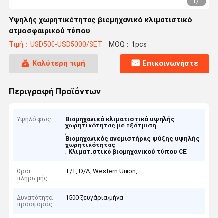
1
/
1
Υψηλής χωρητικότητας βιομηχανικό κλιματιστικό
ατμοσφαιρικού τύπου
Τιμή：USD500-USD5000/SET
MOQ：1pcs
Καλύτερη τιμή
Επικοινωνήστε
Περιγραφή Προϊόντων
Υψηλό φως
Βιομηχανικό κλιματιστικό υψηλής
χωρητικότητας με εξάτμιση
,
Βιομηχανικός ανεμιστήρας ψύξης υψηλής
χωρητικότητας
,
Κλιματιστικό βιομηχανικού τύπου CE
Όροι
Τ/Τ, D/A, Western Union,
πληρωμής
Δυνατότητα
1500 ζευγάρια/μήνα
προσφοράς