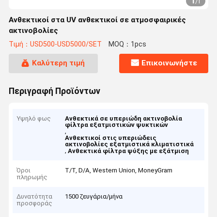
1
/
1
Ανθεκτικοί στα UV ανθεκτικοί σε ατμοσφαιρικές
ακτινοβολίες
Τιμή：USD500-USD5000/SET
MOQ：1pcs
Καλύτερη τιμή
Επικοινωνήστε
Περιγραφή Προϊόντων
Υψηλό φως
Ανθεκτικά σε υπεριώδη ακτινοβολία
φίλτρα εξατμιστικών ψυκτικών
,
Ανθεκτικοί στις υπεριώδεις
ακτινοβολίες εξατμιστικά κλιματιστικά
,
Ανθεκτικά φίλτρα ψύξης με εξάτμιση
Όροι
Τ/Τ, D/A, Western Union, MoneyGram
πληρωμής
Δυνατότητα
1500 ζευγάρια/μήνα
προσφοράς