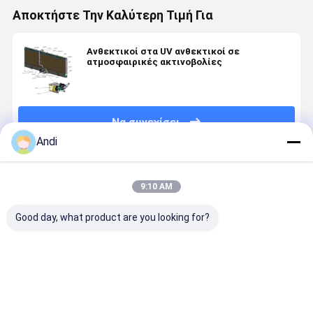
Αποκτήστε Την Καλύτερη Τιμή Για
Ανθεκτικοί στα UV ανθεκτικοί σε
ατμοσφαιρικές ακτινοβολίες
Να συνεχίσει
Andi
Συνιστώμενα Προϊόντα
9:10 AM
Good day, what product are you looking for?
Κεραμίδα
Papel de alta
Εργοστασιακή
Προχωρημ
αέρα 7090
calidad para
Τιμή
τοίχωμα
θερμοκήπιο
almohadilla
Ποιότητας
ψύξης για
και εκτροφή
de
Πλαστικό
ανώτερο
πουλερικών
enfriamiento
Ψυκτικό Pad
καθαρισμό