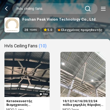
Foshan Peak Vision Technology Co., Ltd.
28
5.0
Ελεγχμένος προμηθευτής
YEARS
Hvls Ceiling Fans
(10)
Κατασκευαστής
10/12/14/16/20/22/24
Βιομηχανικός
πόδια χαμηλός θόρυβος
ανεμιστήρας οροφής 6
HVLS βιομηχανικός
MOQ:
1 τεμ
MOQ:
1pcs