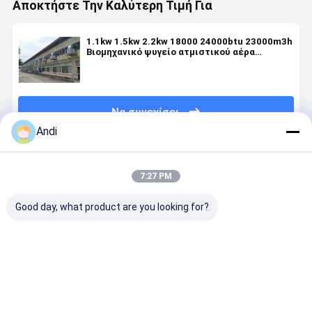
Αποκτήστε Την Καλύτερη Τιμή Για
1.1kw 1.5kw 2.2kw 18000 24000btu 23000m3h
Βιομηχανικό ψυγείο ατμιστικού αέρα
μεγάλου μεγέθους με ηλεκτρική πηγή
ενέργειας
Να συνεχίσει
Andi
Συνιστώμενα Προϊόντα
7:27 PM
Good day, what product are you looking for?
Βιομηχανικοί
Great-farm
220v/380v
Αξιακή
ψυκτικοί
air Coolers
Βιομηχανικός
βιομηχανι
ατμοσφαιρικοί,
Ανεμιστήρας
εξατμιστικός
εξατμιστι
κλιματιστές
ψύξης νερού
ψυκτικός
ψύξη
νερού,
για
εμπορικός
ανεμιστήρ
Καλύτερη τιμή
Καλύτερη τιμή
Καλύτερη τιμή
Καλύτερη 
μηχανή
αγρόκτημα
άξονας
Eco