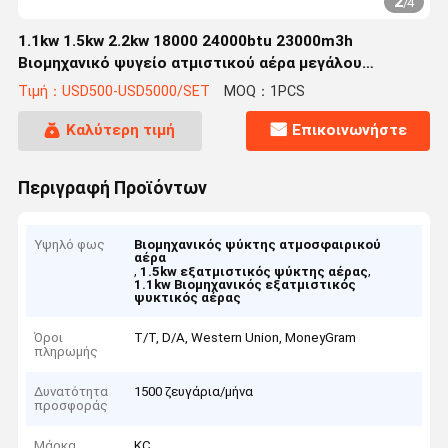
2
/
4
1.1kw 1.5kw 2.2kw 18000 24000btu 23000m3h
Βιομηχανικό ψυγείο ατμιστικού αέρα μεγάλου
μεγέθους με ηλεκτρική πηγή ενέργειας
Τιμή：USD500-USD5000/SET
MOQ：1PCS
Καλύτερη τιμή
Επικοινωνήστε
Περιγραφή Προϊόντων
Υψηλό φως
Βιομηχανικός ψύκτης ατμοσφαιρικού
αέρα
,
,
1.5kw εξατμιστικός ψύκτης αέρας
1.1kw Βιομηχανικός εξατμιστικός
ψυκτικός αέρας
Όροι
Τ/Τ, D/A, Western Union, MoneyGram
πληρωμής
Δυνατότητα
1500 ζευγάρια/μήνα
προσφοράς
Μάρκα
KC